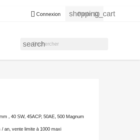
shopping_cart

Panier
(0)
Connexion
search
 10mm , 40 SW, 45ACP, 50AE, 500 Magnum
s / an, vente limite à 1000 maxi