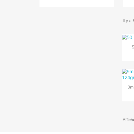
Il y a
5
9m
Affich