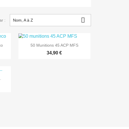

ar :
Nom, A à Z
co
50 Munitions 45 ACP MFS
34,90 €
.

Aperçu rapide