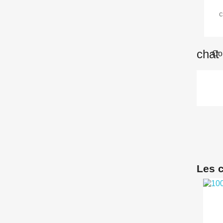
c
chat
Com
Les c