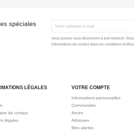


Aperçu rapide
Aperçu rapide
res spéciales
Vous pouvez vous désinscrire à tout moment. Vous
informations de contact dans les conditions d'utilisa

Aperçu rapide
RMATIONS LÉGALES
VOTRE COMPTE
Informations personnelles
in
Commandes
aire de contact
Avoirs
ns légales
Adresses
Mes alertes