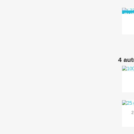
RUP
4 aut
2