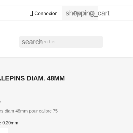
shopping_cart

Panier
(0)
Connexion
search
ALEPINS DIAM. 48MM
e
ns diam 48mm pour calibre 75
 : 0.20mm