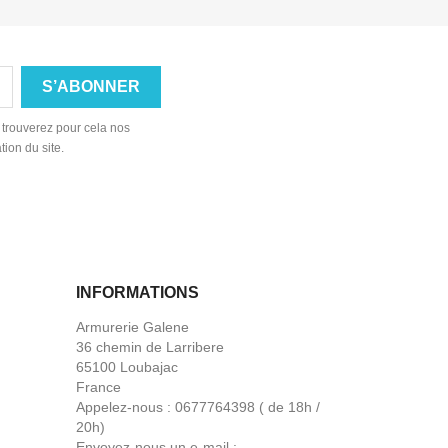

Aperçu rapide
 trouverez pour cela nos
tion du site.
INFORMATIONS
Armurerie Galene
36 chemin de Larribere
65100 Loubajac
France
Appelez-nous :
0677764398 ( de 18h /
20h)
Envoyez-nous un e-mail :