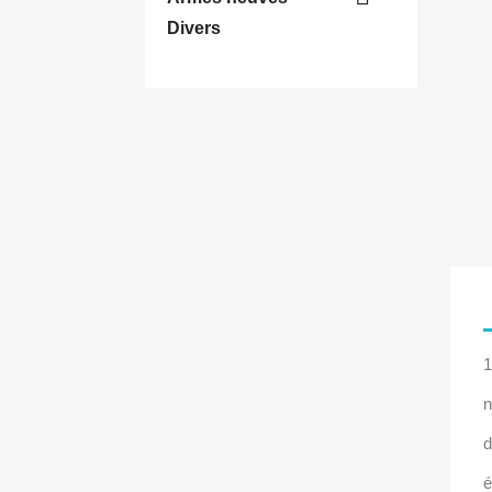
Divers
1
n
d
é