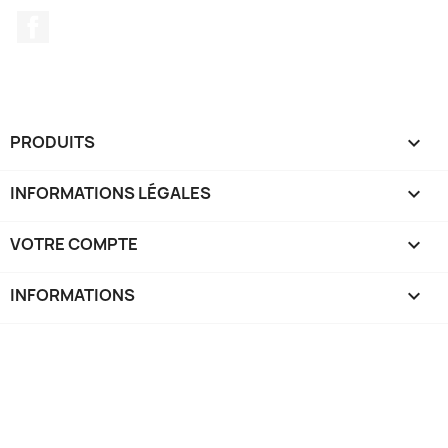
Facebook
PRODUITS

INFORMATIONS LÉGALES

VOTRE COMPTE

INFORMATIONS
keyboard_arrow_down