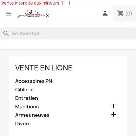
Vente interdite aux mineurs !!!
|
shopping_cart


(0)
search
VENTE EN LIGNE
Accessoires PN
Ciblerie
Entretien

Munitions

Armes neuves
Divers