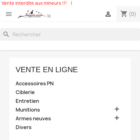
Vente interdite aux mineurs !!!
|
shopping_cart


(0)
search
VENTE EN LIGNE
Accessoires PN
Ciblerie
Entretien

Munitions

Armes neuves
Divers