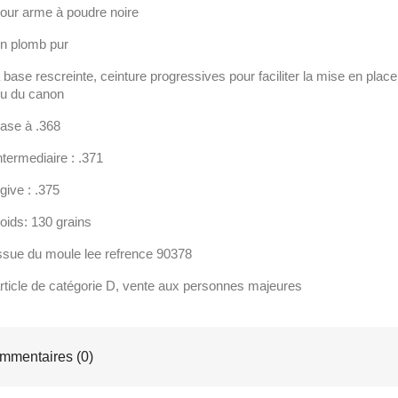
our arme à poudre noire
n plomb pur
 base rescreinte, ceinture progressives pour faciliter la mise en plac
u du canon
ase à .368
ntermediaire : .371
give : .375
oids: 130 grains
ssue du moule lee refrence 90378
rticle de catégorie D, vente aux personnes majeures
mentaires (0)