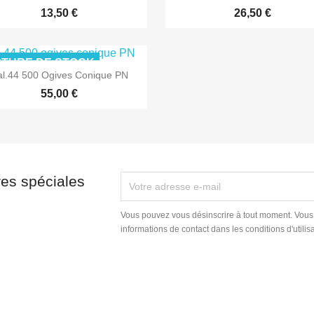
13,50 €
26,50 €


Aperçu rapide
Aperçu rapide
TURE DE STOCK
al.44 500 Ogives Conique PN
55,00 €


Aperçu rapide
Aperçu rapide
res spéciales
Vous pouvez vous désinscrire à tout moment. Vous
informations de contact dans les conditions d'utilisa

Aperçu rapide