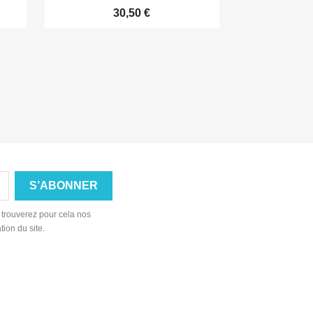
30,50 €

Aperçu rapide

Aperçu rapide
 trouverez pour cela nos
tion du site.