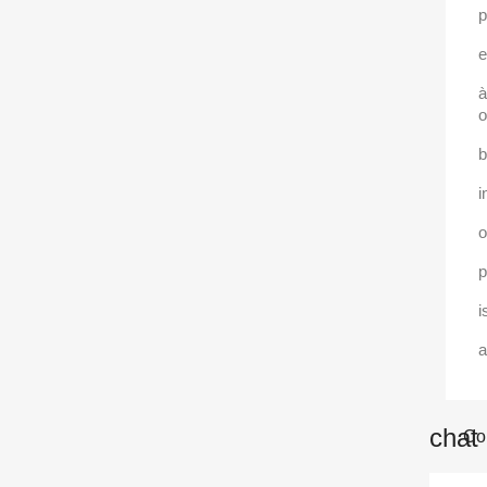
p
e
à
o
b
i
o
p
i
a
chat
Com