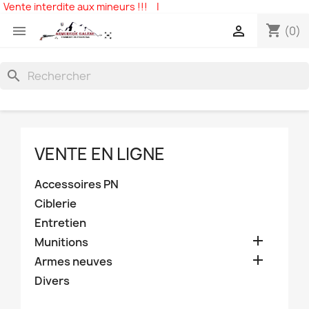
Vente interdite aux mineurs !!!
|
shopping_cart


(0)
search
VENTE EN LIGNE
Accessoires PN
Ciblerie
Entretien

Munitions

Armes neuves
Divers