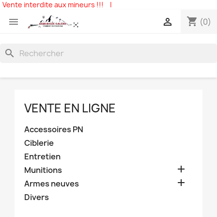
Vente interdite aux mineurs !!!
|
shopping_cart


(0)
search
VENTE EN LIGNE
Accessoires PN
Ciblerie
Entretien

Munitions

Armes neuves
Divers